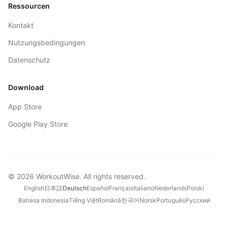
Ressourcen
Kontakt
Nutzungsbedingungen
Datenschutz
Download
App Store
Google Play Store
©
2026
WorkoutWise
. All rights reserved.
English
日本語
Deutsch
Español
Français
Italiano
Nederlands
Polski
Bahasa Indonesia
Tiếng Việt
Română
한국어
Norsk
Português
Русский