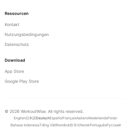
Ressourcen
Kontakt
Nutzungsbedingungen
Datenschutz
Download
App Store
Google Play Store
©
2026
WorkoutWise
. All rights reserved.
English
日本語
Deutsch
Español
Français
Italiano
Nederlands
Polski
Bahasa Indonesia
Tiếng Việt
Română
한국어
Norsk
Português
Русский