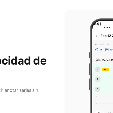
9:41
ocidad de
r anotar series sin