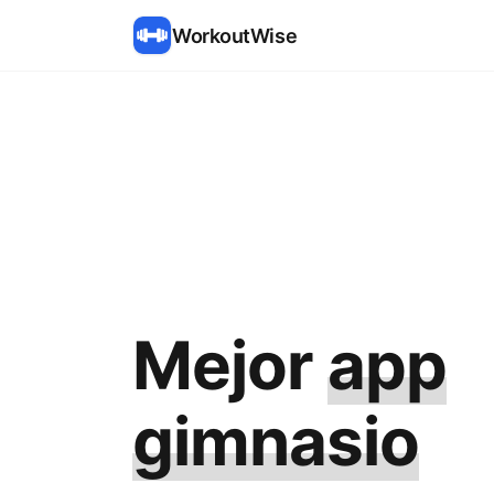
WorkoutWise
Mejor
app
gimnasio