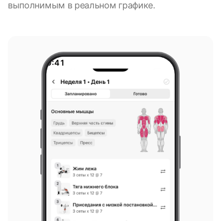
выполнимым в реальном графике.
9:41