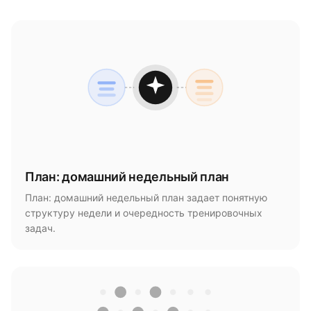
План: домашний недельный план
План: домашний недельный план задает понятную
структуру недели и очередность тренировочных
задач.