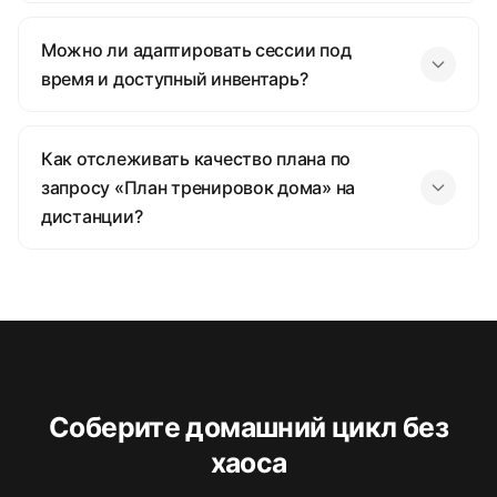
Можно ли адаптировать сессии под
время и доступный инвентарь?
Как отслеживать качество плана по
запросу «План тренировок дома» на
дистанции?
Соберите домашний цикл без
хаоса