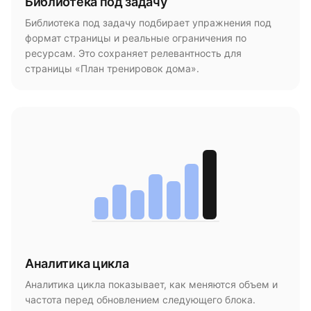
Библиотека под задачу
Библиотека под задачу подбирает упражнения под
формат страницы и реальные ограничения по
ресурсам. Это сохраняет релевантность для
страницы «План тренировок дома».
Аналитика цикла
Аналитика цикла показывает, как меняются объем и
частота перед обновлением следующего блока.