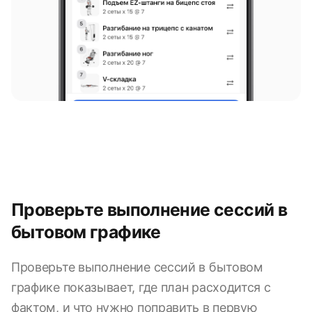
Проверьте выполнение сессий в
бытовом графике
Проверьте выполнение сессий в бытовом
графике показывает, где план расходится с
фактом, и что нужно поправить в первую