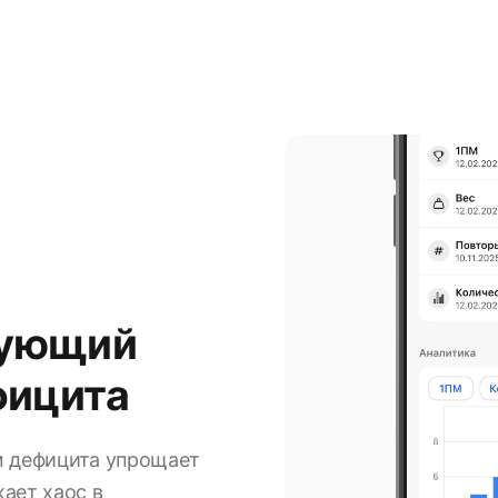
дующий
фицита
м дефицита упрощает
ает хаос в