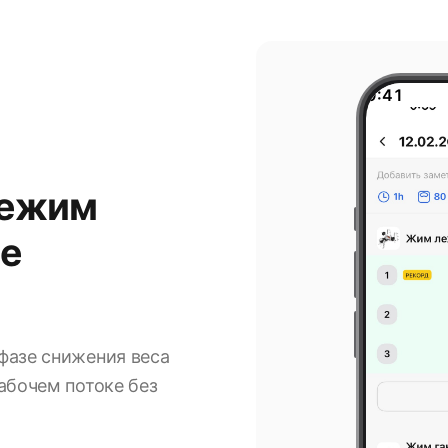
9:41
режим
зе
фазе снижения веса
абочем потоке без