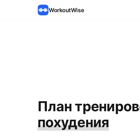
WorkoutWise
План трениров
похудения