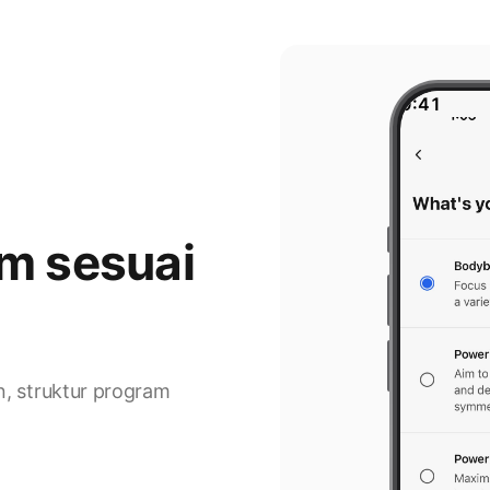
9:41
am sesuai
n, struktur program