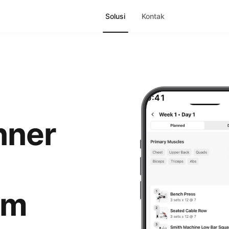
Solusi
Kontak
9:41
nner
ym