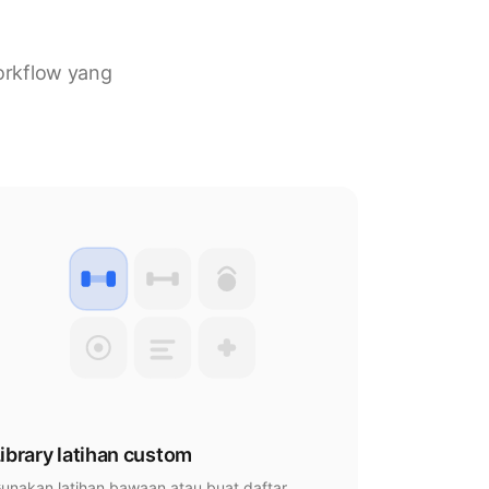
orkflow yang
ibrary latihan custom
unakan latihan bawaan atau buat daftar