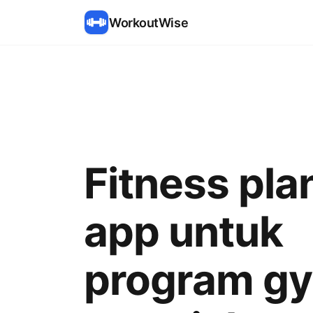
WorkoutWise
Fitness pla
app untuk
program g