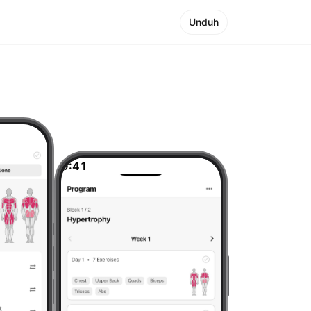
Unduh
9:41