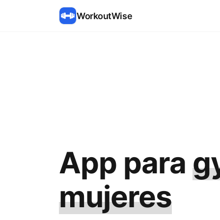
WorkoutWise
App para
g
mujeres