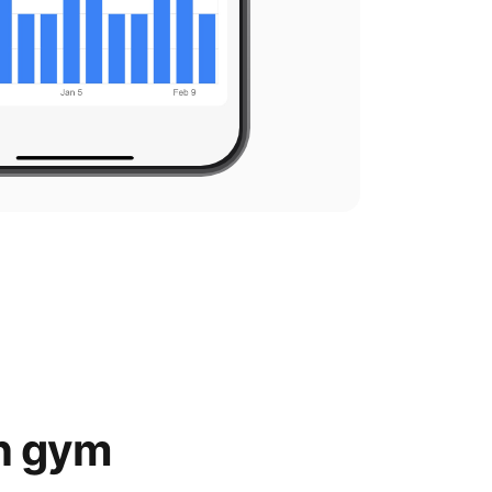
n gym