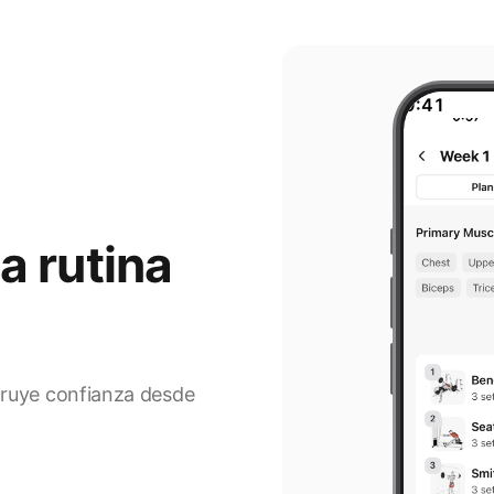
9:41
a rutina
truye confianza desde