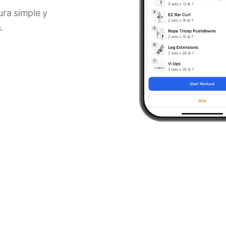
ura simple y
.