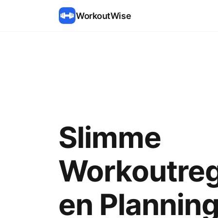
WorkoutWise
Slimme
Workoutregi
en Plannin