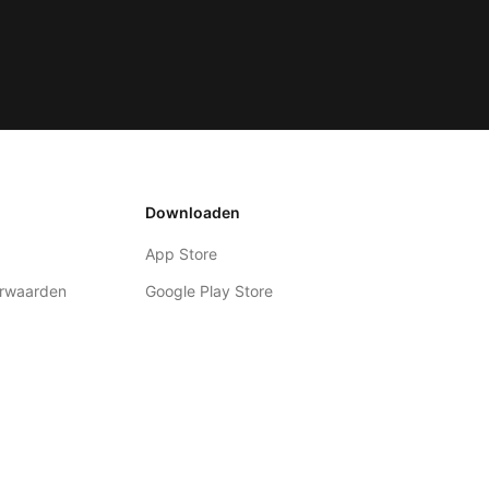
Downloaden
App Store
rwaarden
Google Play Store