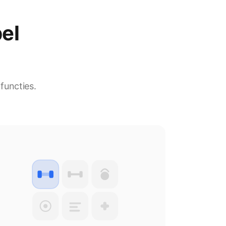
pel
 functies.